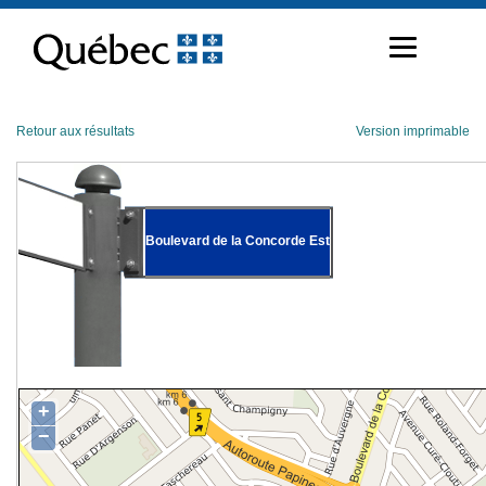
Passer
au
contenu
Retour aux résultats
Version imprimable
Boulevard de la Concorde Est
+
−