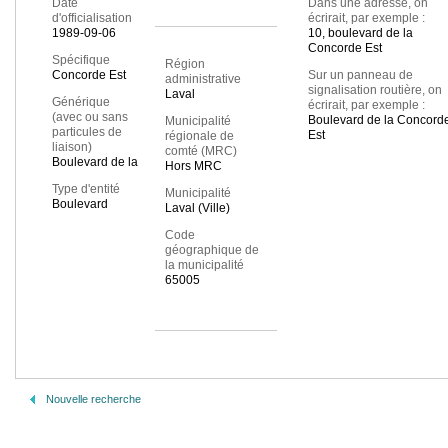
Date
Dans une adresse, on
d'officialisation
écrirait, par exemple :
1989-09-06
10, boulevard de la
Concorde Est
Spécifique
Région
Concorde Est
Sur un panneau de
administrative
signalisation routière, on
Laval
Générique
écrirait, par exemple :
(avec ou sans
Boulevard de la Concord
Municipalité
particules de
Est
régionale de
liaison)
comté (MRC)
Boulevard de la
Hors MRC
Type d'entité
Municipalité
Boulevard
Laval (Ville)
Code
géographique de
la municipalité
65005
Nouvelle recherche