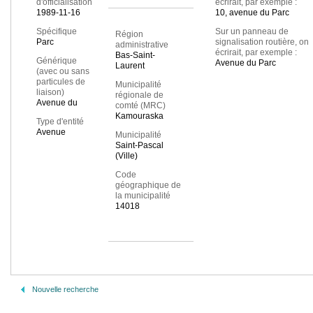
d'officialisation
écrirait, par exemple :
1989-11-16
10, avenue du Parc
Spécifique
Sur un panneau de
Région
Parc
signalisation routière, on
administrative
écrirait, par exemple :
Bas-Saint-
Générique
Avenue du Parc
Laurent
(avec ou sans
particules de
Municipalité
liaison)
régionale de
Avenue du
comté (MRC)
Kamouraska
Type d'entité
Avenue
Municipalité
Saint-Pascal
(Ville)
Code
géographique de
la municipalité
14018
Nouvelle recherche