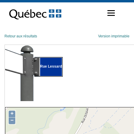
Passer
au
contenu
Retour aux résultats
Version imprimable
Rue Lessard
+
−