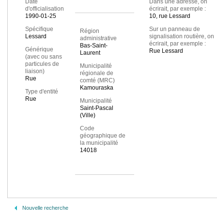
Date
Dans une adresse, on
d'officialisation
écrirait, par exemple :
1990-01-25
10, rue Lessard
Spécifique
Sur un panneau de
Région
Lessard
signalisation routière, on
administrative
écrirait, par exemple :
Bas-Saint-
Générique
Rue Lessard
Laurent
(avec ou sans
particules de
Municipalité
liaison)
régionale de
Rue
comté (MRC)
Kamouraska
Type d'entité
Rue
Municipalité
Saint-Pascal
(Ville)
Code
géographique de
la municipalité
14018
Nouvelle recherche