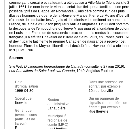
commerçant, corsaire et trafiquant, a été baptisé à Ville-Marie (Montréal), le 
juillet 1661. Le nom Iberville vient de celui d'un fief que la famille de son pèr
possédait près de Dieppe, en Normandie. Considéré comme l'un des plus
illustres hommes de guerre de la Nouvelle-France, Pierre Le Moyne d'Ibervil
n'a cessé de combattre les Anglais et de coloniser le continent au nom du roi
France, de la baie d'Hudson jusqu'aux Antilles anglaises. On lui doit notamm
la découverte de l'embouchure du fleuve Mississippi et la fondation de colon
en Louisiane. En raison de ses services exceptionnels rendus à la couronne
française, il a été fait Chevalier de l'Ordre de Saint-Louis, en France, vers 16
et devint par le fait même le premier Canadien de naissance à recevoir cet
honneur. Pierre Le Moyne d'Iberville est décédé à La Havane où il a été inh
le 9 juillet 1706.
Sources
Site Web
Dictionnaire biographique du Canada
(consulté le 27 juin 2019).
Les Chevaliers de Saint-Louis au Canada
, 1940, Aegidius Fauteux.
Date
Dans une adresse, on
d'officialisation
écrirait, par exemple :
1999-04-30
10, rue Iberville
Spécifique
Sur un panneau de
Région
Iberville
signalisation routière, on
administrative
écrirait, par exemple :
Lanaudière
Générique
Rue Iberville
(avec ou sans
Municipalité
particules de
régionale de
liaison)
comté (MRC)
Rue