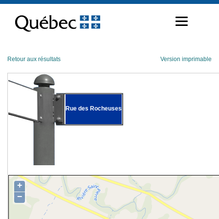
Passer
au
contenu
Retour aux résultats
Version imprimable
Rue des Rocheuses
+
−