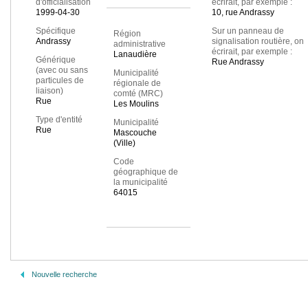
d'officialisation
écrirait, par exemple :
1999-04-30
10, rue Andrassy
Spécifique
Sur un panneau de
Région
Andrassy
signalisation routière, on
administrative
écrirait, par exemple :
Lanaudière
Générique
Rue Andrassy
(avec ou sans
Municipalité
particules de
régionale de
liaison)
comté (MRC)
Rue
Les Moulins
Type d'entité
Municipalité
Rue
Mascouche
(Ville)
Code
géographique de
la municipalité
64015
Nouvelle recherche