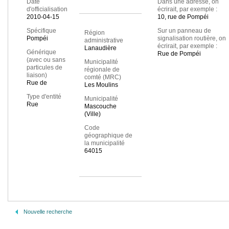
Date
Dans une adresse, on
d'officialisation
écrirait, par exemple :
2010-04-15
10, rue de Pompéi
Spécifique
Sur un panneau de
Région
Pompéi
signalisation routière, on
administrative
écrirait, par exemple :
Lanaudière
Générique
Rue de Pompéi
(avec ou sans
Municipalité
particules de
régionale de
liaison)
comté (MRC)
Rue de
Les Moulins
Type d'entité
Municipalité
Rue
Mascouche
(Ville)
Code
géographique de
la municipalité
64015
Nouvelle recherche