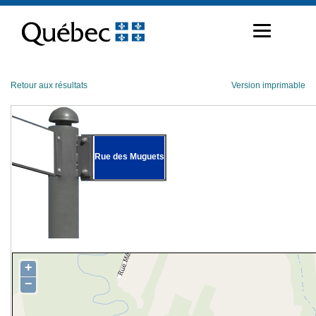
Passer
au
contenu
Retour aux résultats
Version imprimable
Rue des Muguets
+
−