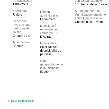
d'officialisation
écrirait, par exemple :
1991-02-01
10, chemin de la Rivière
Spécifique
Sur un panneau de
Région
Rivière
signalisation routière, on
administrative
écrirait, par exemple :
Lanaudière
Générique
Chemin de la Rivière
(avec ou sans
Municipalité
particules de
régionale de
liaison)
comté (MRC)
Chemin de la
D'Autray
Type d'entité
Municipalité
Chemin
Saint-Didace
(Municipalité de
paroisse)
Code
géographique de
la municipalité
52090
Nouvelle recherche