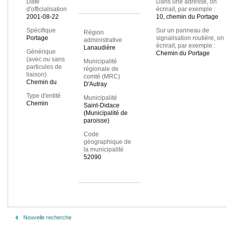
Date
Dans une adresse, on
d'officialisation
écrirait, par exemple :
2001-08-22
10, chemin du Portage
Spécifique
Sur un panneau de
Région
Portage
signalisation routière, on
administrative
écrirait, par exemple :
Lanaudière
Générique
Chemin du Portage
(avec ou sans
Municipalité
particules de
régionale de
liaison)
comté (MRC)
Chemin du
D'Autray
Type d'entité
Municipalité
Chemin
Saint-Didace
(Municipalité de
paroisse)
Code
géographique de
la municipalité
52090
Nouvelle recherche