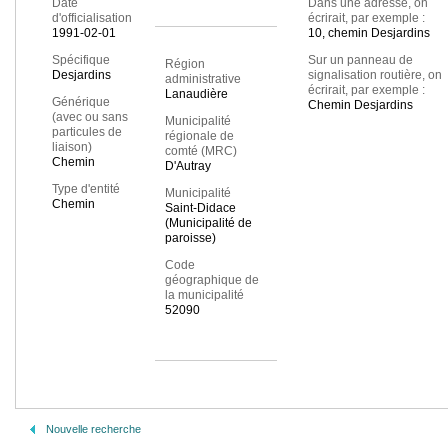
Date
Dans une adresse, on
d'officialisation
écrirait, par exemple :
1991-02-01
10, chemin Desjardins
Spécifique
Sur un panneau de
Région
Desjardins
signalisation routière, on
administrative
écrirait, par exemple :
Lanaudière
Générique
Chemin Desjardins
(avec ou sans
Municipalité
particules de
régionale de
liaison)
comté (MRC)
Chemin
D'Autray
Type d'entité
Municipalité
Chemin
Saint-Didace
(Municipalité de
paroisse)
Code
géographique de
la municipalité
52090
Nouvelle recherche