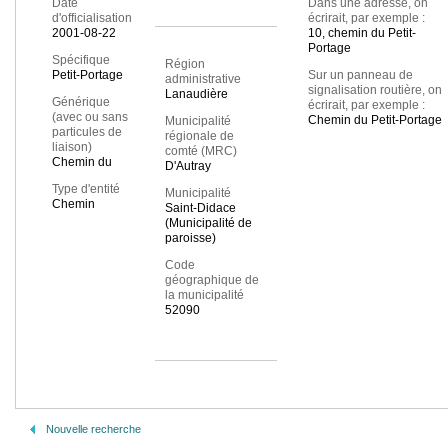
Date
Dans une adresse, on
d'officialisation
écrirait, par exemple :
2001-08-22
10, chemin du Petit-
Portage
Spécifique
Région
Petit-Portage
Sur un panneau de
administrative
signalisation routière, on
Lanaudière
Générique
écrirait, par exemple :
(avec ou sans
Chemin du Petit-Portage
Municipalité
particules de
régionale de
liaison)
comté (MRC)
Chemin du
D'Autray
Type d'entité
Municipalité
Chemin
Saint-Didace
(Municipalité de
paroisse)
Code
géographique de
la municipalité
52090
Nouvelle recherche