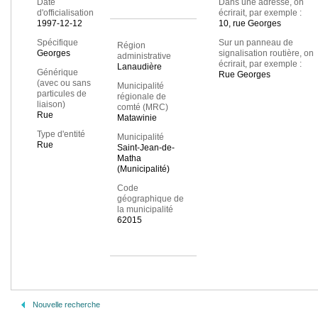
Date
Dans une adresse, on
d'officialisation
écrirait, par exemple :
1997-12-12
10, rue Georges
Spécifique
Sur un panneau de
Région
Georges
signalisation routière, on
administrative
écrirait, par exemple :
Lanaudière
Générique
Rue Georges
(avec ou sans
Municipalité
particules de
régionale de
liaison)
comté (MRC)
Rue
Matawinie
Type d'entité
Municipalité
Rue
Saint-Jean-de-
Matha
(Municipalité)
Code
géographique de
la municipalité
62015
Nouvelle recherche