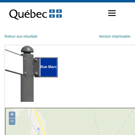
Passer
au
contenu
Retour aux résultats
Version imprimable
Rue Marc
+
−