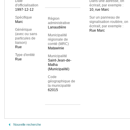
Date
Dans une adresse, on
d'officialisation
écrirait, par exemple :
1997-12-12
10, rue Marc
Spécifique
Sur un panneau de
Région
Marc
signalisation routière, on
administrative
écrirait, par exemple :
Lanaudière
Générique
Rue Marc
(avec ou sans
Municipalité
particules de
régionale de
liaison)
comté (MRC)
Rue
Matawinie
Type d'entité
Municipalité
Rue
Saint-Jean-de-
Matha
(Municipalité)
Code
géographique de
la municipalité
62015
Nouvelle recherche