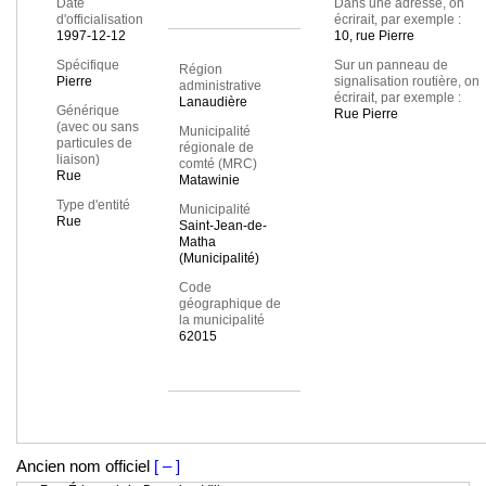
Date
Dans une adresse, on
d'officialisation
écrirait, par exemple :
1997-12-12
10, rue Pierre
Spécifique
Sur un panneau de
Région
Pierre
signalisation routière, on
administrative
écrirait, par exemple :
Lanaudière
Générique
Rue Pierre
(avec ou sans
Municipalité
particules de
régionale de
liaison)
comté (MRC)
Rue
Matawinie
Type d'entité
Municipalité
Rue
Saint-Jean-de-
Matha
(Municipalité)
Code
géographique de
la municipalité
62015
Ancien nom officiel
[ – ]