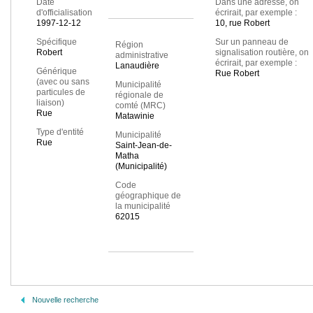
Date
Dans une adresse, on
d'officialisation
écrirait, par exemple :
1997-12-12
10, rue Robert
Spécifique
Sur un panneau de
Région
Robert
signalisation routière, on
administrative
écrirait, par exemple :
Lanaudière
Générique
Rue Robert
(avec ou sans
Municipalité
particules de
régionale de
liaison)
comté (MRC)
Rue
Matawinie
Type d'entité
Municipalité
Rue
Saint-Jean-de-
Matha
(Municipalité)
Code
géographique de
la municipalité
62015
Nouvelle recherche