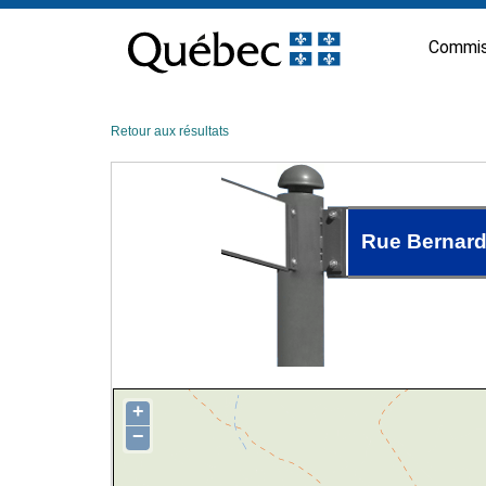
Passer
au
Commis
contenu
Retour aux résultats
Rue Bernar
+
−