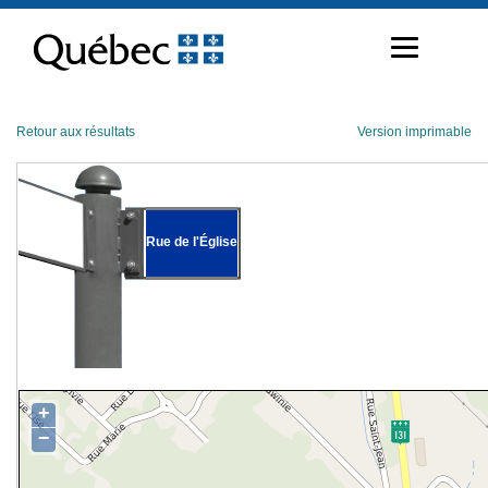
Passer
au
contenu
Retour aux résultats
Version imprimable
Rue de l'Église
+
−