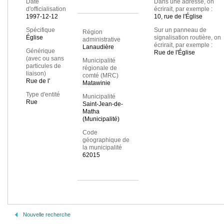
Date
Dans une adresse, on
d'officialisation
écrirait, par exemple :
1997-12-12
10, rue de l'Église
Spécifique
Sur un panneau de
Région
Église
signalisation routière, on
administrative
écrirait, par exemple :
Lanaudière
Générique
Rue de l'Église
(avec ou sans
Municipalité
particules de
régionale de
liaison)
comté (MRC)
Rue de l'
Matawinie
Type d'entité
Municipalité
Rue
Saint-Jean-de-
Matha
(Municipalité)
Code
géographique de
la municipalité
62015
Nouvelle recherche