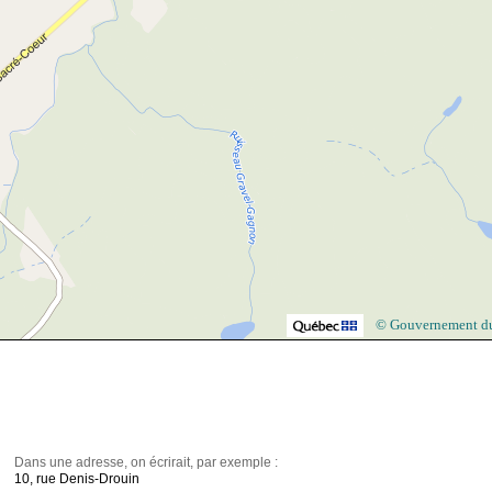
© Gouvernement d
Dans une adresse, on écrirait, par exemple :
10, rue Denis-Drouin