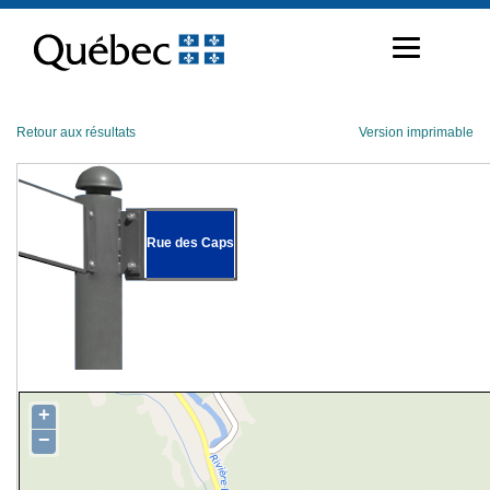
Passer
au
contenu
Retour aux résultats
Version imprimable
Rue des Caps
+
−