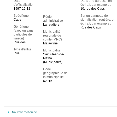
Date
Dans une adresse, on
d'officialisation
écrirait, par exemple :
1997-12-12
10, rue des Caps
Spécifique
Sur un panneau de
Région
Caps
signalisation routière, on
administrative
écrirait, par exemple :
Lanaudière
Générique
Rue des Caps
(avec ou sans
Municipalité
particules de
régionale de
liaison)
comté (MRC)
Rue des
Matawinie
Type d'entité
Municipalité
Rue
Saint-Jean-de-
Matha
(Municipalité)
Code
géographique de
la municipalité
62015
Nouvelle recherche