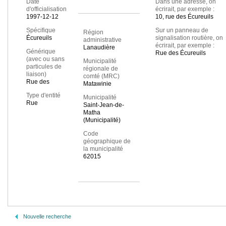
Date
Dans une adresse, on
d'officialisation
écrirait, par exemple :
1997-12-12
10, rue des Écureuils
Spécifique
Sur un panneau de
Région
Écureuils
signalisation routière, on
administrative
écrirait, par exemple :
Lanaudière
Générique
Rue des Écureuils
(avec ou sans
Municipalité
particules de
régionale de
liaison)
comté (MRC)
Rue des
Matawinie
Type d'entité
Municipalité
Rue
Saint-Jean-de-
Matha
(Municipalité)
Code
géographique de
la municipalité
62015
Nouvelle recherche