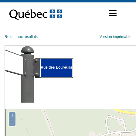
Passer
au
contenu
Retour aux résultats
Version imprimable
Rue des Écureuils
+
−