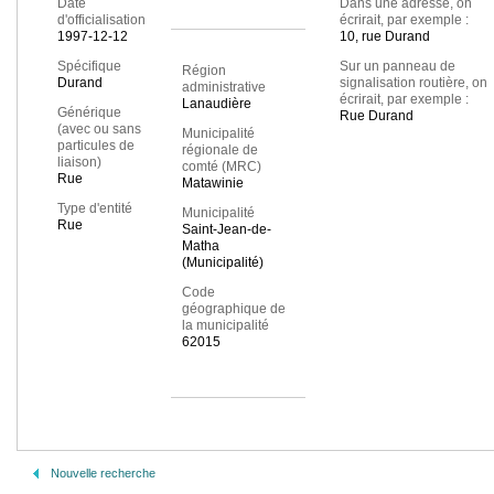
Date
Dans une adresse, on
d'officialisation
écrirait, par exemple :
1997-12-12
10, rue Durand
Spécifique
Sur un panneau de
Région
Durand
signalisation routière, on
administrative
écrirait, par exemple :
Lanaudière
Générique
Rue Durand
(avec ou sans
Municipalité
particules de
régionale de
liaison)
comté (MRC)
Rue
Matawinie
Type d'entité
Municipalité
Rue
Saint-Jean-de-
Matha
(Municipalité)
Code
géographique de
la municipalité
62015
Nouvelle recherche