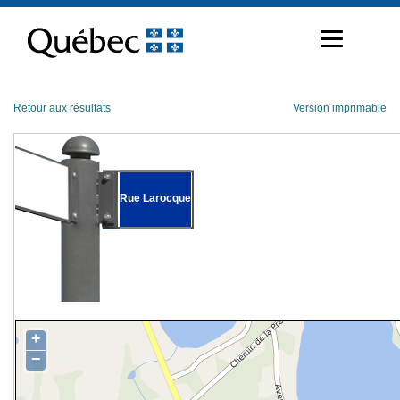
Passer
au
contenu
Retour aux résultats
Version imprimable
Rue Larocque
+
−