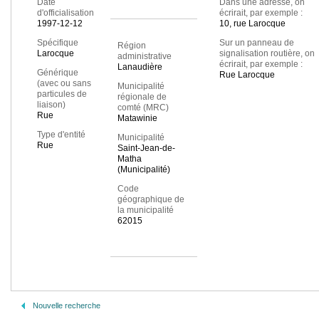
Date
Dans une adresse, on
d'officialisation
écrirait, par exemple :
1997-12-12
10, rue Larocque
Spécifique
Sur un panneau de
Région
Larocque
signalisation routière, on
administrative
écrirait, par exemple :
Lanaudière
Générique
Rue Larocque
(avec ou sans
Municipalité
particules de
régionale de
liaison)
comté (MRC)
Rue
Matawinie
Type d'entité
Municipalité
Rue
Saint-Jean-de-
Matha
(Municipalité)
Code
géographique de
la municipalité
62015
Nouvelle recherche