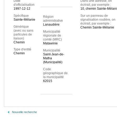
Date
Dans une adresse, on
d'officialisation
écrirait, par exemple :
1997-12-12
10, chemin Sainte-Mélan
Spécifique
Sur un panneau de
Région
Sainte-Mélanie
signalisation routière, on
administrative
écrirait, par exemple :
Lanaudière
Générique
Chemin Sainte-Mélanie
(avec ou sans
Municipalité
particules de
régionale de
liaison)
comté (MRC)
Chemin
Matawinie
Type d'entité
Municipalité
Chemin
Saint-Jean-de-
Matha
(Municipalité)
Code
géographique de
la municipalité
62015
Nouvelle recherche