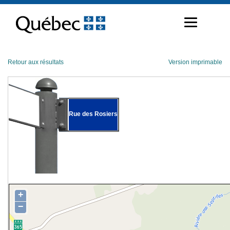
Passer
au
contenu
Retour aux résultats
Version imprimable
Rue des Rosiers
+
−