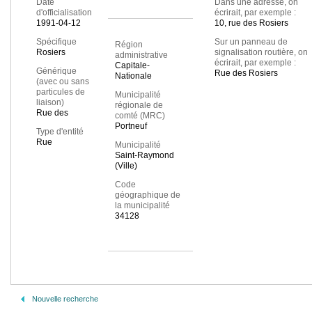
Date
Dans une adresse, on
d'officialisation
écrirait, par exemple :
1991-04-12
10, rue des Rosiers
Spécifique
Sur un panneau de
Région
Rosiers
signalisation routière, on
administrative
écrirait, par exemple :
Capitale-
Générique
Rue des Rosiers
Nationale
(avec ou sans
particules de
Municipalité
liaison)
régionale de
Rue des
comté (MRC)
Portneuf
Type d'entité
Rue
Municipalité
Saint-Raymond
(Ville)
Code
géographique de
la municipalité
34128
Nouvelle recherche