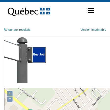
Passer
au
contenu
Retour aux résultats
Version imprimable
Rue Joël
+
−