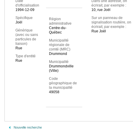
Date
Dans une adresse, on
d'officialisation
écrirait, par exemple :
1994-12-09
10, rue Joël
Spécifique
Sur un panneau de
Région
Joël
signalisation routière, on
administrative
écrirait, par exemple :
Centre-du-
Générique
Rue Joël
Québec
(avec ou sans
particules de
Municipalité
liaison)
régionale de
Rue
comté (MRC)
Drummond
Type d'entité
Rue
Municipalité
Drummondville
(Ville)
Code
géographique de
la municipalité
49058
Nouvelle recherche