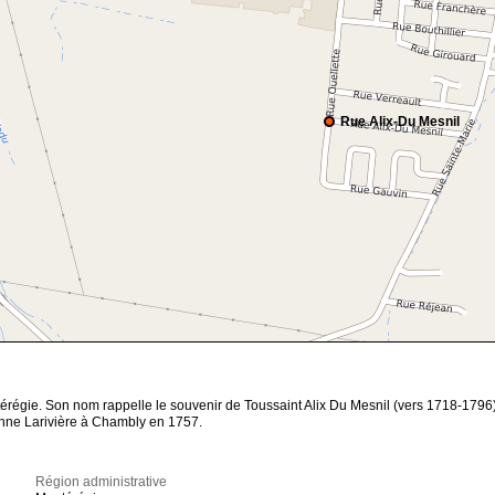
Rue Alix-Du Mesnil
térégie. Son nom rappelle le souvenir de Toussaint Alix Du Mesnil (vers 1718-1796
 Anne Larivière à Chambly en 1757.
Région administrative