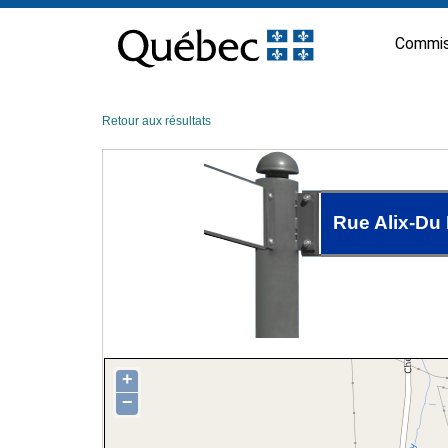
Passer
au
Commis
contenu
Retour aux résultats
Rue Alix-Du
+
−