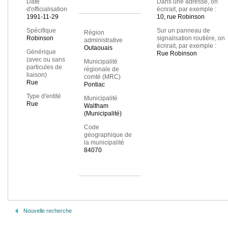
Date
Dans une adresse, on
d'officialisation
écrirait, par exemple :
1991-11-29
10, rue Robinson
Spécifique
Sur un panneau de
Région
Robinson
signalisation routière, on
administrative
écrirait, par exemple :
Outaouais
Générique
Rue Robinson
(avec ou sans
Municipalité
particules de
régionale de
liaison)
comté (MRC)
Rue
Pontiac
Type d'entité
Municipalité
Rue
Waltham
(Municipalité)
Code
géographique de
la municipalité
84070
Nouvelle recherche