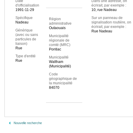
Date
Dans une adresse, on
d'officialisation
écrirait, par exemple :
1991-11-29
10, rue Nadeau
Spécifique
Sur un panneau de
Région
Nadeau
signalisation routière, on
administrative
écrirait, par exemple :
Outaouais
Générique
Rue Nadeau
(avec ou sans
Municipalité
particules de
régionale de
liaison)
comté (MRC)
Rue
Pontiac
Type d'entité
Municipalité
Rue
Waltham
(Municipalité)
Code
géographique de
la municipalité
84070
Nouvelle recherche