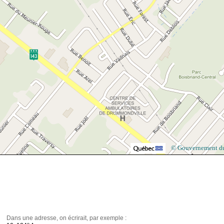
© Gouvernement d
Dans une adresse, on écrirait, par exemple :
e