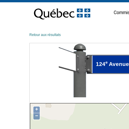
Passer
au
Commis
contenu
Retour aux résultats
e
124
Avenue
+
−