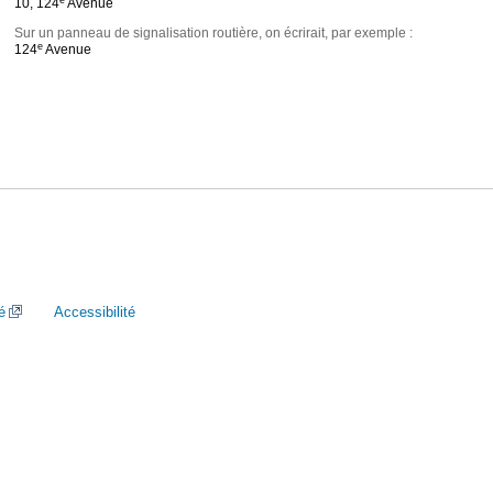
10, 124
Avenue
Sur un panneau de signalisation routière, on écrirait, par exemple :
e
124
Avenue
é
Accessibilité