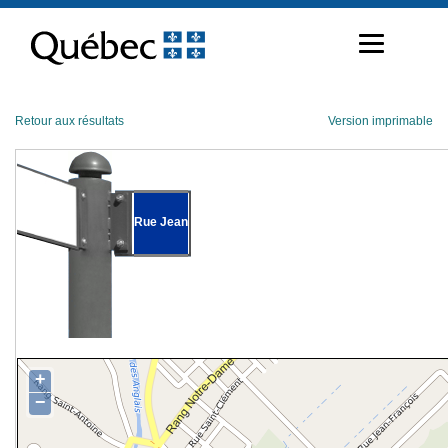
Passer
au
contenu
Retour aux résultats
Version imprimable
Rue Jean
+
−