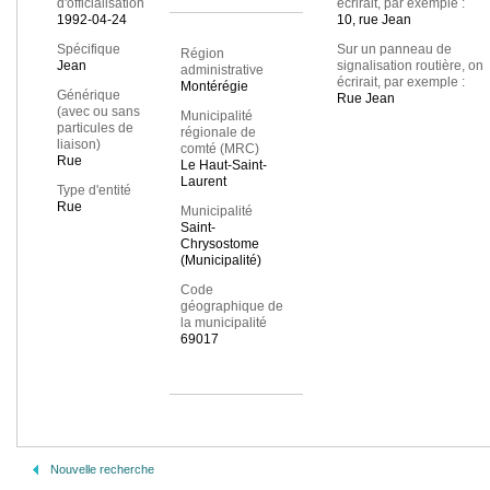
d'officialisation
écrirait, par exemple :
1992-04-24
10, rue Jean
Spécifique
Sur un panneau de
Région
Jean
signalisation routière, on
administrative
écrirait, par exemple :
Montérégie
Générique
Rue Jean
(avec ou sans
Municipalité
particules de
régionale de
liaison)
comté (MRC)
Rue
Le Haut-Saint-
Laurent
Type d'entité
Rue
Municipalité
Saint-
Chrysostome
(Municipalité)
Code
géographique de
la municipalité
69017
Nouvelle recherche