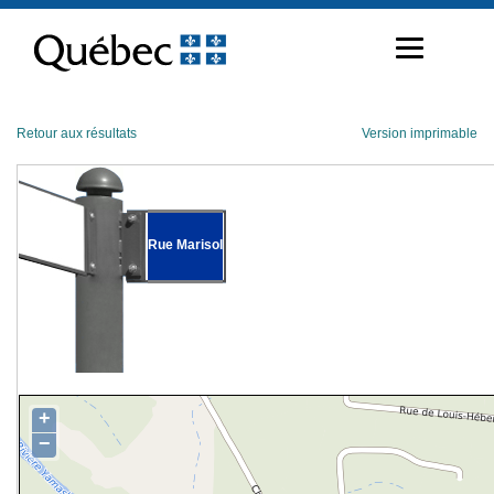
Passer
au
contenu
Retour aux résultats
Version imprimable
Rue Marisol
+
−