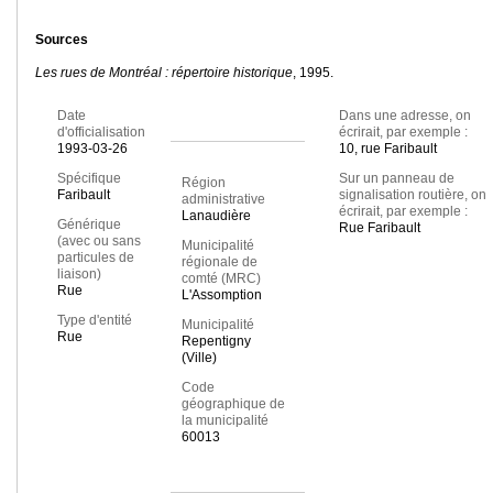
Sources
Les rues de Montréal : répertoire historique
, 1995.
Date
Dans une adresse, on
d'officialisation
écrirait, par exemple :
1993-03-26
10, rue Faribault
Spécifique
Sur un panneau de
Région
Faribault
signalisation routière, on
administrative
écrirait, par exemple :
Lanaudière
Générique
Rue Faribault
(avec ou sans
Municipalité
particules de
régionale de
liaison)
comté (MRC)
Rue
L'Assomption
Type d'entité
Municipalité
Rue
Repentigny
(Ville)
Code
géographique de
la municipalité
60013