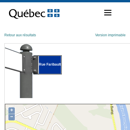
Passer
au
contenu
Retour aux résultats
Version imprimable
Rue Faribault
+
−