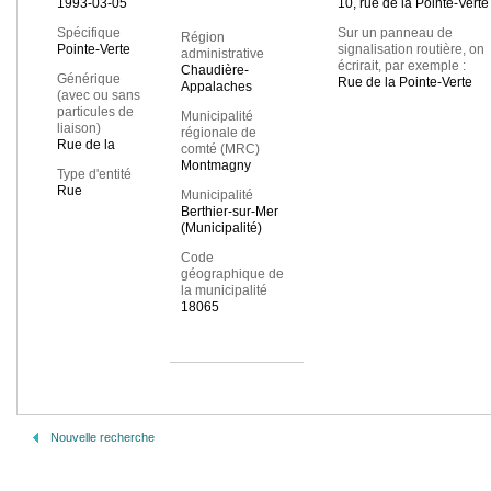
1993-03-05
10, rue de la Pointe-Verte
Spécifique
Sur un panneau de
Région
Pointe-Verte
signalisation routière, on
administrative
écrirait, par exemple :
Chaudière-
Générique
Rue de la Pointe-Verte
Appalaches
(avec ou sans
particules de
Municipalité
liaison)
régionale de
Rue de la
comté (MRC)
Montmagny
Type d'entité
Rue
Municipalité
Berthier-sur-Mer
(Municipalité)
Code
géographique de
la municipalité
18065
Nouvelle recherche