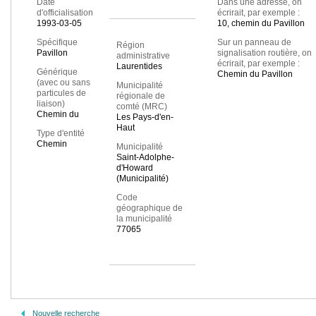
Date
Dans une adresse, on
d'officialisation
écrirait, par exemple :
1993-03-05
10, chemin du Pavillon
Spécifique
Sur un panneau de
Région
Pavillon
signalisation routière, on
administrative
écrirait, par exemple :
Laurentides
Générique
Chemin du Pavillon
(avec ou sans
Municipalité
particules de
régionale de
liaison)
comté (MRC)
Chemin du
Les Pays-d'en-
Haut
Type d'entité
Chemin
Municipalité
Saint-Adolphe-
d'Howard
(Municipalité)
Code
géographique de
la municipalité
77065
Nouvelle recherche