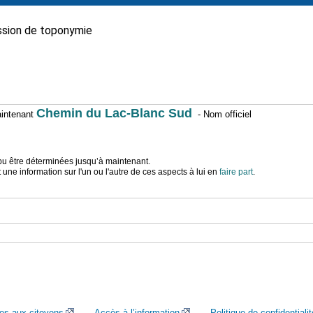
sion de toponymie
Chemin du Lac-Blanc Sud
maintenant
- Nom officiel
t pu être déterminées jusqu’à maintenant.
ne information sur l'un ou l'autre de ces aspects à lui en
faire part
.
ces aux citoyens
Accès à l’information
Politique de confidentialit