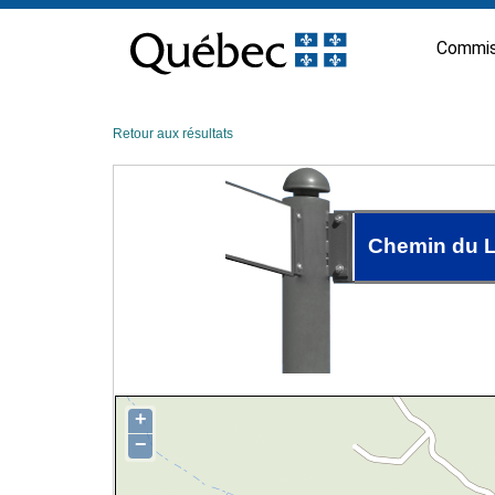
Passer
au
Commis
contenu
Retour aux résultats
Chemin du 
+
−