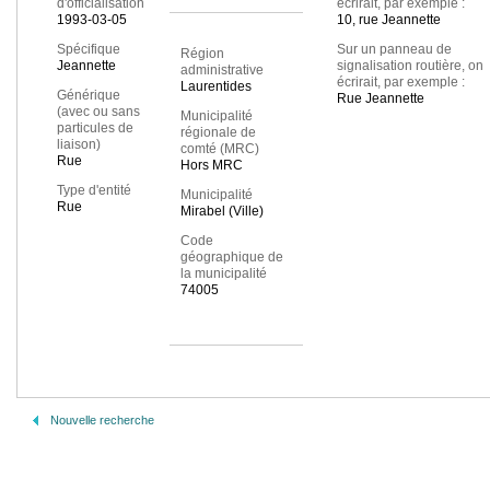
d'officialisation
écrirait, par exemple :
1993-03-05
10, rue Jeannette
Spécifique
Sur un panneau de
Région
Jeannette
signalisation routière, on
administrative
écrirait, par exemple :
Laurentides
Générique
Rue Jeannette
(avec ou sans
Municipalité
particules de
régionale de
liaison)
comté (MRC)
Rue
Hors MRC
Type d'entité
Municipalité
Rue
Mirabel (Ville)
Code
géographique de
la municipalité
74005
Nouvelle recherche