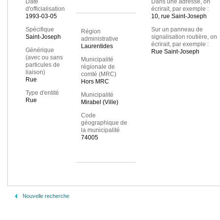
Date
Dans une adresse, on
d'officialisation
écrirait, par exemple :
1993-03-05
10, rue Saint-Joseph
Spécifique
Sur un panneau de
Région
Saint-Joseph
signalisation routière, on
administrative
écrirait, par exemple :
Laurentides
Générique
Rue Saint-Joseph
(avec ou sans
Municipalité
particules de
régionale de
liaison)
comté (MRC)
Rue
Hors MRC
Type d'entité
Municipalité
Rue
Mirabel (Ville)
Code
géographique de
la municipalité
74005
Nouvelle recherche