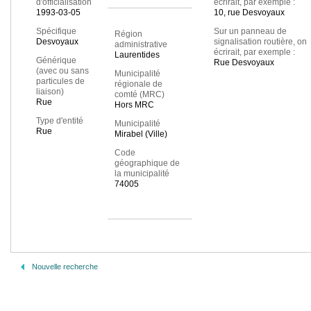
d'officialisation
écrirait, par exemple :
1993-03-05
10, rue Desvoyaux
Spécifique
Sur un panneau de
Région
Desvoyaux
signalisation routière, on
administrative
écrirait, par exemple :
Laurentides
Générique
Rue Desvoyaux
(avec ou sans
Municipalité
particules de
régionale de
liaison)
comté (MRC)
Rue
Hors MRC
Type d'entité
Municipalité
Rue
Mirabel (Ville)
Code
géographique de
la municipalité
74005
Nouvelle recherche