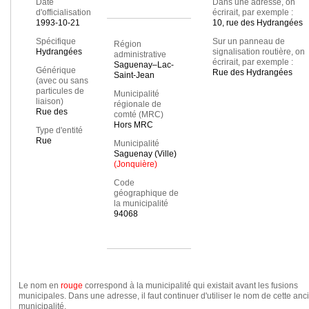
Date
Dans une adresse, on
d'officialisation
écrirait, par exemple :
1993-10-21
10, rue des Hydrangées
Spécifique
Sur un panneau de
Région
Hydrangées
signalisation routière, on
administrative
écrirait, par exemple :
Saguenay–Lac-
Générique
Rue des Hydrangées
Saint-Jean
(avec ou sans
particules de
Municipalité
liaison)
régionale de
Rue des
comté (MRC)
Hors MRC
Type d'entité
Rue
Municipalité
Saguenay (Ville)
(Jonquière)
Code
géographique de
la municipalité
94068
Le nom en
rouge
correspond à la municipalité qui existait avant les fusions
municipales. Dans une adresse, il faut continuer d'utiliser le nom de cette an
municipalité.