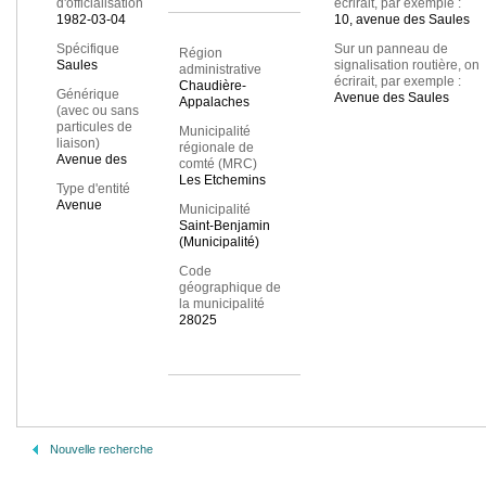
d'officialisation
écrirait, par exemple :
1982-03-04
10, avenue des Saules
Spécifique
Sur un panneau de
Région
Saules
signalisation routière, on
administrative
écrirait, par exemple :
Chaudière-
Générique
Avenue des Saules
Appalaches
(avec ou sans
particules de
Municipalité
liaison)
régionale de
Avenue des
comté (MRC)
Les Etchemins
Type d'entité
Avenue
Municipalité
Saint-Benjamin
(Municipalité)
Code
géographique de
la municipalité
28025
Nouvelle recherche