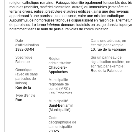
religion catholique romaine.
Fabrique
identifie également l'ensemble des bi
meubles (mobilier, matériel d'entretien, autres) ou immeubles (cimetière et
terrains divers, église, presbytère et autres édifices), ainsi que des revenus
appartenant à une paroisse, une desserte, voire une mission catholique.
Aujourd'hui, de nombreuses fabriques disparaissent en raison de la fermetu
de paroisses. Le terme
fabrique
demeure toutefois en usage dans la toponym
notamment dans le nom de plusieurs voies de communication.
Date
Dans une adresse, on
d'officialisation
écrirait, par exemple :
1982-03-04
10, rue de la Fabrique
Spécifique
Sur un panneau de
Région
Fabrique
signalisation routière, on
administrative
écrirait, par exemple :
Chaudière-
Générique
Rue de la Fabrique
Appalaches
(avec ou sans
particules de
Municipalité
liaison)
régionale de
Rue de la
comté (MRC)
Les Etchemins
Type d'entité
Rue
Municipalité
Saint-Benjamin
(Municipalité)
Code
géographique de
la municipalité
28025