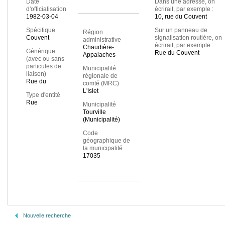
Date
Dans une adresse, on
d'officialisation
écrirait, par exemple :
1982-03-04
10, rue du Couvent
Spécifique
Sur un panneau de
Région
Couvent
signalisation routière, on
administrative
écrirait, par exemple :
Chaudière-
Générique
Rue du Couvent
Appalaches
(avec ou sans
particules de
Municipalité
liaison)
régionale de
Rue du
comté (MRC)
L'Islet
Type d'entité
Rue
Municipalité
Tourville
(Municipalité)
Code
géographique de
la municipalité
17035
Nouvelle recherche