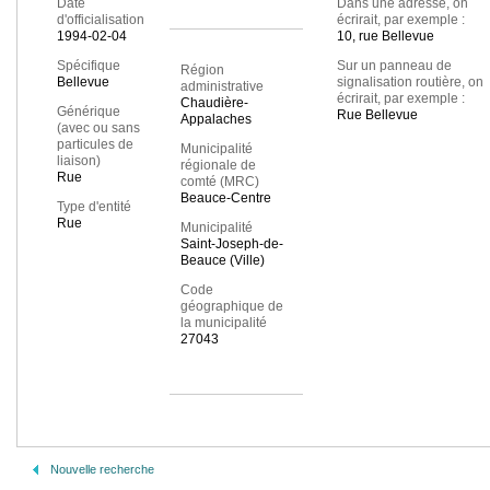
Date
Dans une adresse, on
d'officialisation
écrirait, par exemple :
1994-02-04
10, rue Bellevue
Spécifique
Sur un panneau de
Région
Bellevue
signalisation routière, on
administrative
écrirait, par exemple :
Chaudière-
Générique
Rue Bellevue
Appalaches
(avec ou sans
particules de
Municipalité
liaison)
régionale de
Rue
comté (MRC)
Beauce-Centre
Type d'entité
Rue
Municipalité
Saint-Joseph-de-
Beauce (Ville)
Code
géographique de
la municipalité
27043
Nouvelle recherche