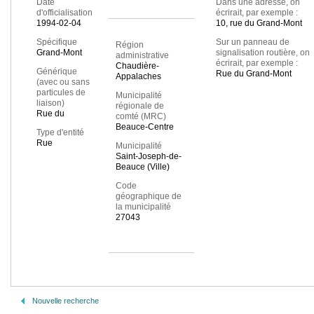
Date
Dans une adresse, on
d'officialisation
écrirait, par exemple :
1994-02-04
10, rue du Grand-Mont
Spécifique
Sur un panneau de
Région
Grand-Mont
signalisation routière, on
administrative
écrirait, par exemple :
Chaudière-
Générique
Rue du Grand-Mont
Appalaches
(avec ou sans
particules de
Municipalité
liaison)
régionale de
Rue du
comté (MRC)
Beauce-Centre
Type d'entité
Rue
Municipalité
Saint-Joseph-de-
Beauce (Ville)
Code
géographique de
la municipalité
27043
Nouvelle recherche