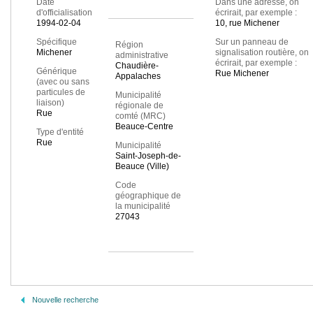
Date
Dans une adresse, on
d'officialisation
écrirait, par exemple :
1994-02-04
10, rue Michener
Spécifique
Sur un panneau de
Région
Michener
signalisation routière, on
administrative
écrirait, par exemple :
Chaudière-
Générique
Rue Michener
Appalaches
(avec ou sans
particules de
Municipalité
liaison)
régionale de
Rue
comté (MRC)
Beauce-Centre
Type d'entité
Rue
Municipalité
Saint-Joseph-de-
Beauce (Ville)
Code
géographique de
la municipalité
27043
Nouvelle recherche