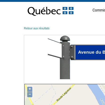
Passer
au
Commis
contenu
Retour aux résultats
Avenue du B
+
−