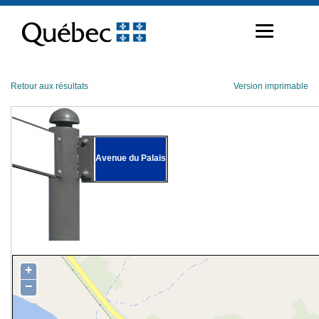
Passer
au
contenu
Retour aux résultats
Version imprimable
Avenue du Palais
+
−