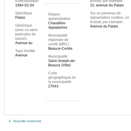
d'officialisation
écrirait, par exemple :
1994-02-04
10, avenue du Palais
Spécifique
Sur un panneau de
Région
Palais
signalisation routière, on
administrative
écrirait, par exemple :
Chaudière-
Générique
Avenue du Palais
Appalaches
(avec ou sans
particules de
Municipalité
liaison)
régionale de
Avenue du
comté (MRC)
Beauce-Centre
Type d'entité
Avenue
Municipalité
Saint-Joseph-de-
Beauce (Ville)
Code
géographique de
la municipalité
27043
Nouvelle recherche