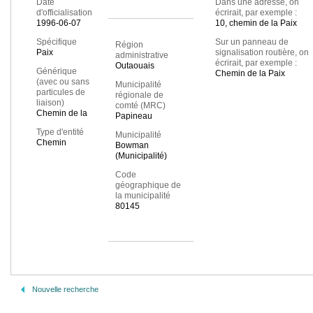
Date
Dans une adresse, on
d'officialisation
écrirait, par exemple :
1996-06-07
10, chemin de la Paix
Spécifique
Sur un panneau de
Région
Paix
signalisation routière, on
administrative
écrirait, par exemple :
Outaouais
Générique
Chemin de la Paix
(avec ou sans
Municipalité
particules de
régionale de
liaison)
comté (MRC)
Chemin de la
Papineau
Type d'entité
Municipalité
Chemin
Bowman
(Municipalité)
Code
géographique de
la municipalité
80145
Nouvelle recherche